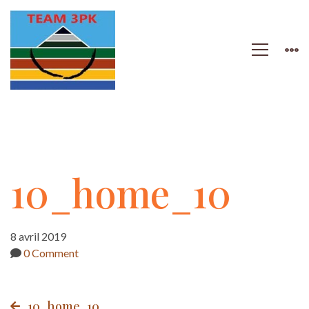
10_home_10
10_home_10
8 avril 2019
0 Comment
10_home_10