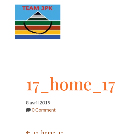
17_home_17
17_home_17
8 avril 2019
0 Comment
17_home_17