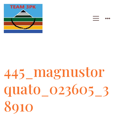
445_magnustorquat
445_magnustor
quato_023605_3
8910