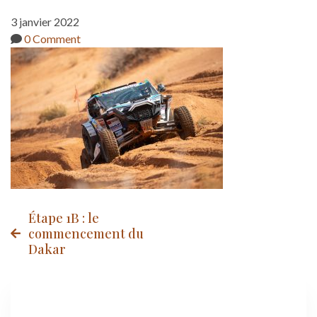
3 janvier 2022
0 Comment
Post
Étape 1B : le
commencement du
Dakar
navigation