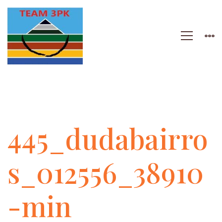
445_dudabairros_01
445_dudabairro
min
s_012556_38910
-min