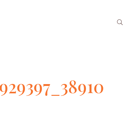
7_38910-
929397_38910