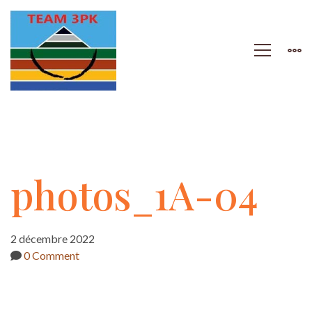
photos_1A-
photos_1A-04
04
2 décembre 2022
0 Comment