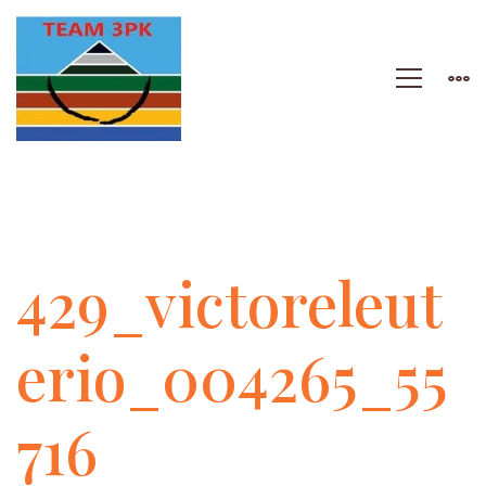
429_victoreleuteri
429_victoreleut
erio_004265_55
716