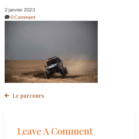
2 janvier 2023
0 Comment
Post
Le parcours
navigation
Leave A Comment