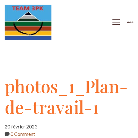
photos_1_Plan-
photos_1_Plan-
de-
de-travail-1
travail-
20 février 2023
0 Comment