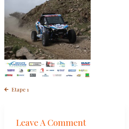
1
Post
Etape 1
navigation
Leave A Comment