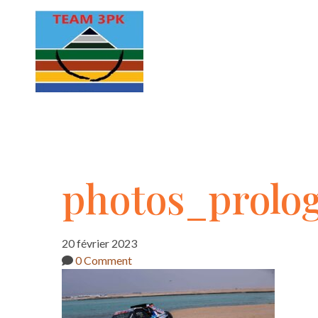
photos_prologu
photos_prolo
03
20 février 2023
0 Comment