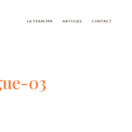
LA TEAM 3PK
ARTICLES
CONTACT
e-
gue-03