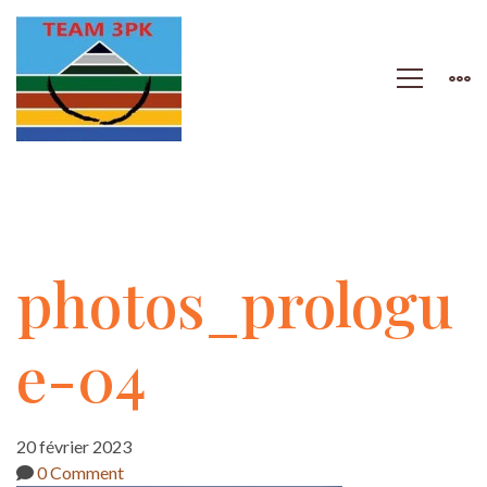
photos_prologue-
photos_prologu
04
e-04
20 février 2023
0 Comment