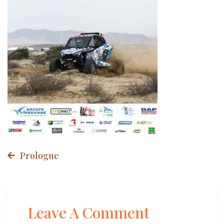
Post
Prologue
navigation
Leave A Comment