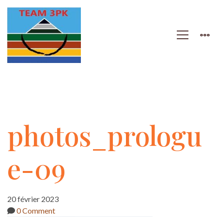
photos_prologue-
photos_prologu
09
e-09
20 février 2023
0 Comment