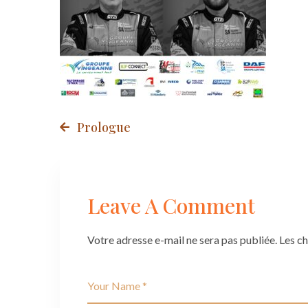
1
Post
Prologue
navigation
Leave A Comment
Votre adresse e-mail ne sera pas publiée.
Les c