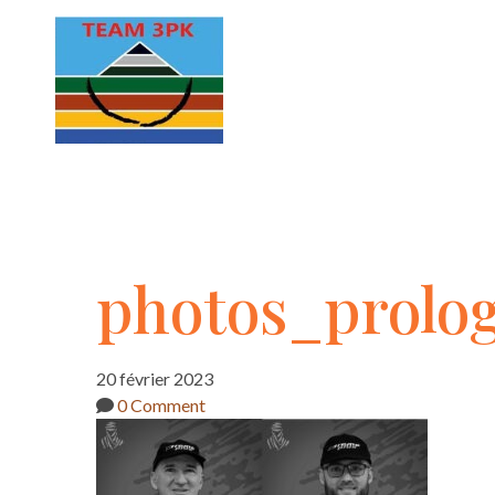
photos_prologu
photos_prolog
de-
20 février 2023
0 Comment
travail-