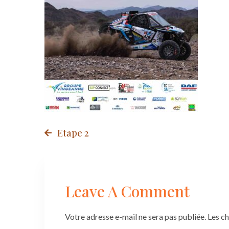
Post
Etape 2
navigation
Leave A Comment
Votre adresse e-mail ne sera pas publiée.
Les c