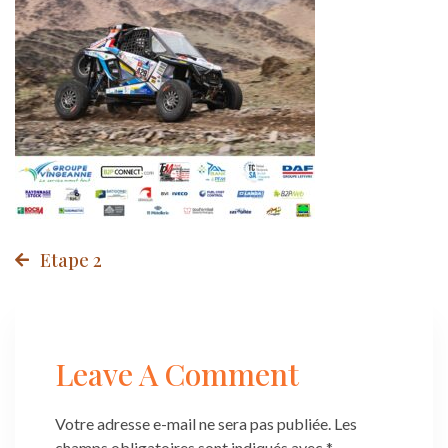
Post
Etape 2
navigation
Leave A Comment
Votre adresse e-mail ne sera pas publiée.
Les
champs obligatoires sont indiqués avec
*