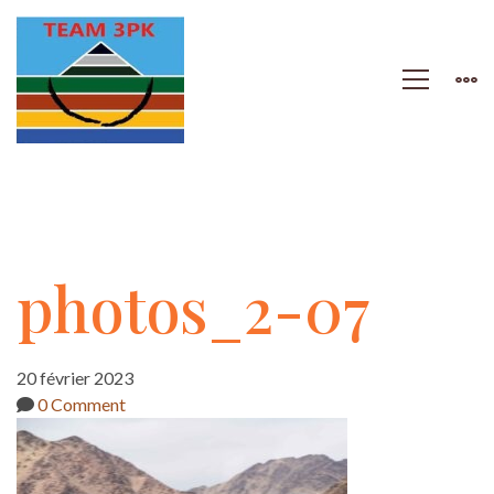
photos_2-
photos_2-07
07
20 février 2023
0 Comment