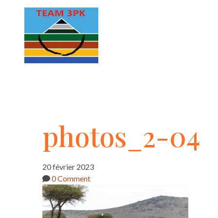
photos_2-
photos_2-04
04
20 février 2023
0 Comment