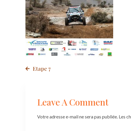
Post
Etape 7
navigation
Leave A Comment
Votre adresse e-mail ne sera pas publiée.
Les c