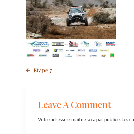
Post
Etape 7
navigation
Leave A Comment
Votre adresse e-mail ne sera pas publiée.
Les c