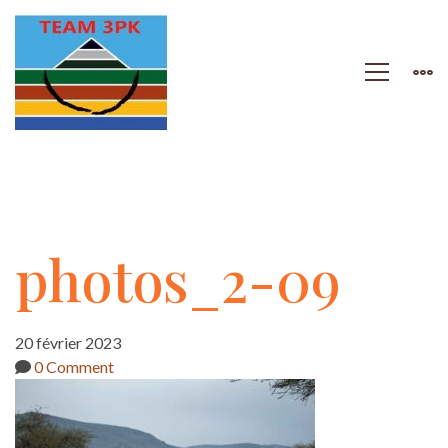
photos_2-
photos_2-09
09
20 février 2023
0 Comment