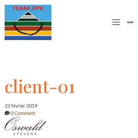
client-
client-01
01
22 février 2019
0 Comment