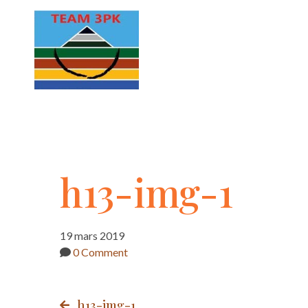
h13-
h13-img-1
img-
19 mars 2019
0 Comment
1
h13-img-1