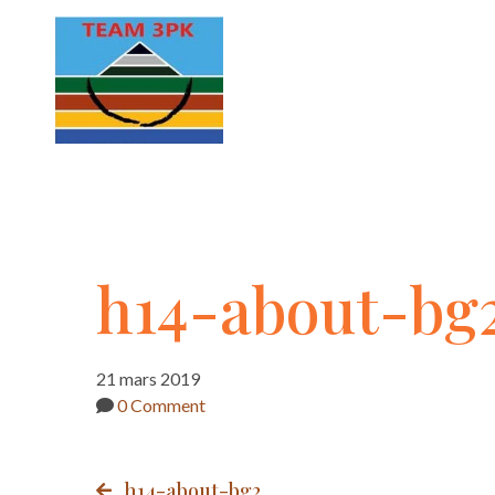
h14-
h14-about-bg
about-
21 mars 2019
0 Comment
bg2
h14-about-bg2