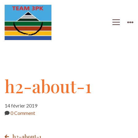
h2-
h2-about-1
about-
14 février 2019
0 Comment
1
h2-about-1