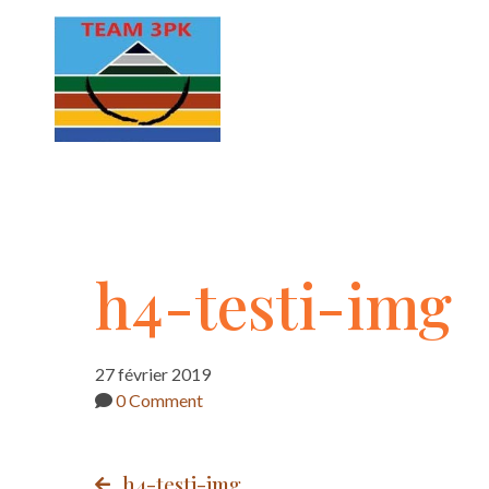
h4-
h4-testi-img
testi-
27 février 2019
0 Comment
img
h4-testi-img