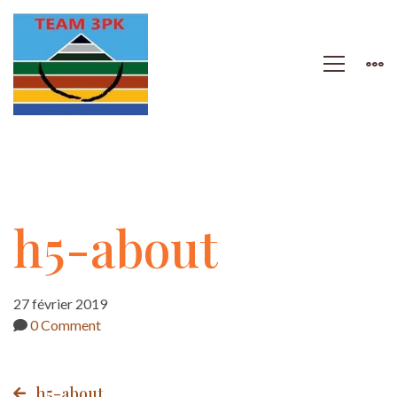
h5-
h5-about
about
27 février 2019
0 Comment
h5-about