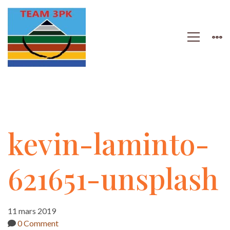
kevin-
kevin-laminto-
laminto-
621651-unsplash
621651-
11 mars 2019
0 Comment