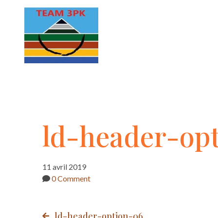
ld-
ld-header-op
header-
11 avril 2019
0 Comment
option-
ld-header-option-06