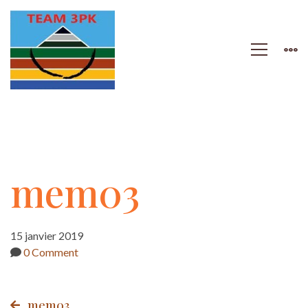
mem03
mem03
15 janvier 2019
0 Comment
mem03