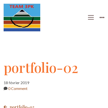
portfolio-
portfolio-02
02
18 février 2019
0 Comment
portfolio-02