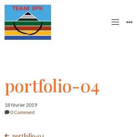
portfolio-
portfolio-04
04
18 février 2019
0 Comment
portfolio-04