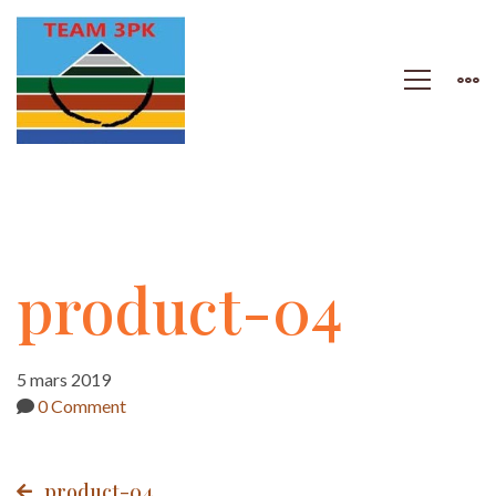
product-
product-04
04
5 mars 2019
0 Comment
product-04