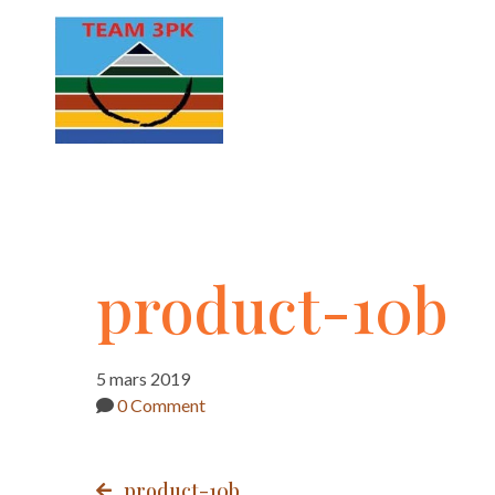
product-
product-10b
10b
5 mars 2019
0 Comment
product-10b