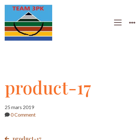
product-
product-17
17
25 mars 2019
0 Comment
product-17