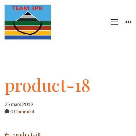
product-
product-18
18
25 mars 2019
0 Comment
product-18