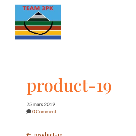
product-
product-19
19
25 mars 2019
0 Comment
product-19