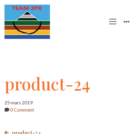
product-
product-24
24
25 mars 2019
0 Comment
product-24