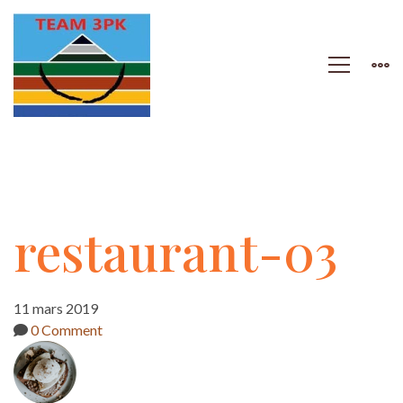
restaurant-
restaurant-03
03
11 mars 2019
0 Comment