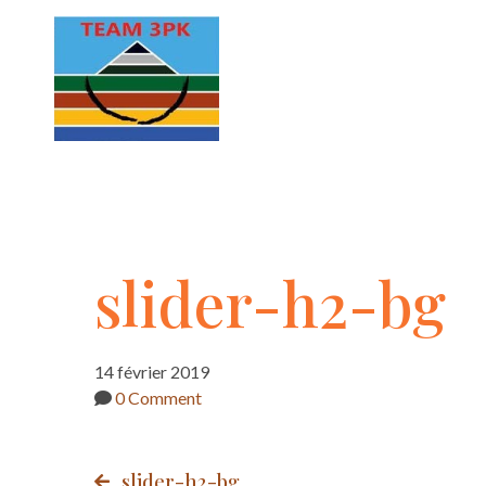
slider-
slider-h2-bg
h2-
14 février 2019
0 Comment
bg
slider-h2-bg