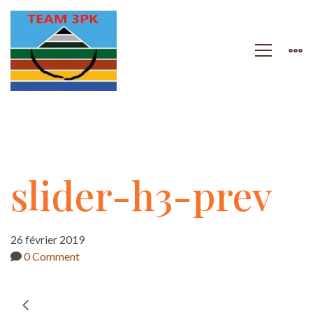
slider-
slider-h3-prev
h3-
26 février 2019
0 Comment
prev