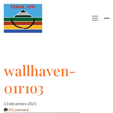
wallhaven-
wallhaven-
01r1o3
01r1o3
13 décembre 2021
0 Comment