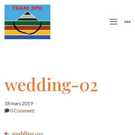
wedding-
wedding-02
02
18 mars 2019
0 Comment
wedding-02