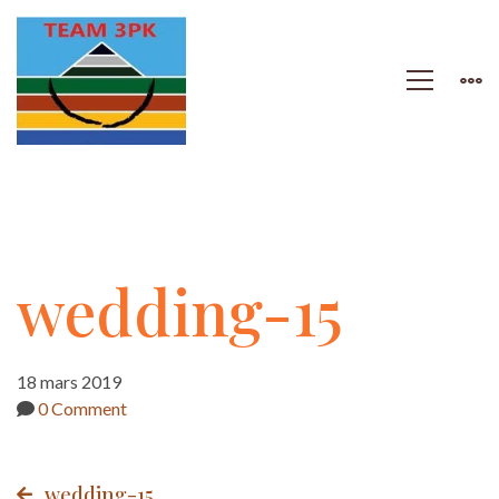
wedding-
wedding-15
15
18 mars 2019
0 Comment
wedding-15