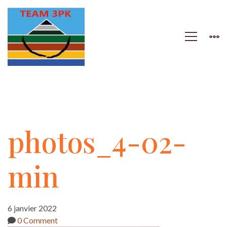
photos_4-
photos_4-02-
02-
min
min
6 janvier 2022
0 Comment