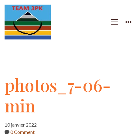
photos_7-
photos_7-06-
06-
min
min
10 janvier 2022
0 Comment