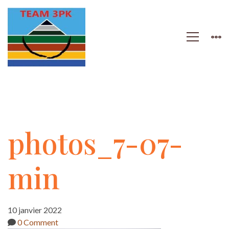
photos_7-
photos_7-07-
07-
min
min
10 janvier 2022
0 Comment