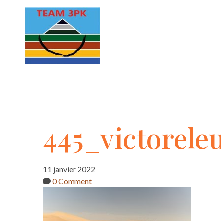
445_victoreleut
445_victorele
11 janvier 2022
0 Comment