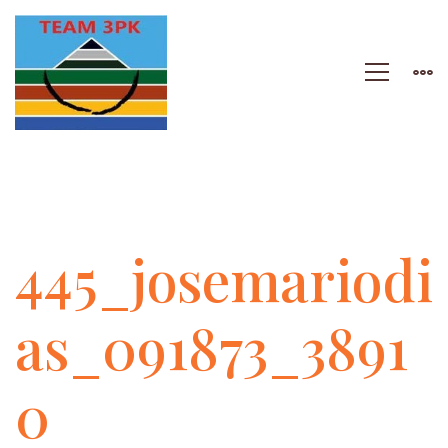
445_josemariodias_
445_josemariodi
as_091873_3891
0