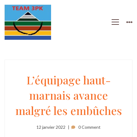
L’équipage
L’équipage haut-
marnais avance
haut-
malgré les embûches
marnais
12 janvier 2022
0 Comment
avance