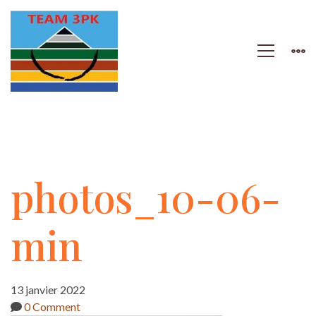
photos_10-
photos_10-06-
06-
min
min
13 janvier 2022
0 Comment