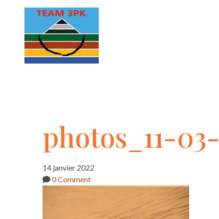
photos_11-
photos_11-03
03-
14 janvier 2022
0 Comment
min