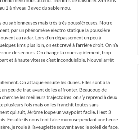
un beau menu nous attend. 165 kms de liaison et 345 kms
au 1 à niveau 3 avec du sable mou.
res ou sablonneuses mais très très poussiéreuses. Notre
ent, par un phénomène electro statique la poussière
souvent au radar. Lors d’un dépassement un peu à
lques kms plus loin, on est crevé à l’arrière droit. On n’a
ne roue de secours. On change la roue rapidement, trop
part et à haute vitesse c’est inconduisible. Nouvel arrêt
llement. On attaque ensuite les dunes. Elles sont à la
 un peu de trac avant de les affronter. Beaucoup de
cherche les meilleurs trajectoires, on s’y reprend à deux
te plusieurs fois mais on les franchit toutes sans
ment qui suit, Jérôme loupe un waypoint facile. Il est 3
pis. Ensuite ils nous font faire mumuse pendant une heure
ère, je roule à l’aveuglette souvent avec le soleil de face.