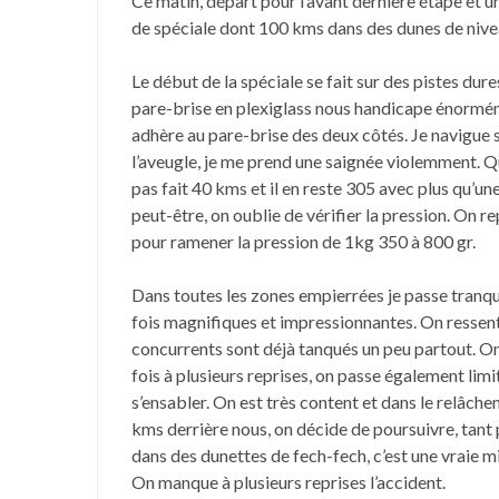
Ce matin, départ pour l’avant dernière étape et 
de spéciale dont 100 kms dans des dunes de nive
Le début de la spéciale se fait sur des pistes du
pare-brise en plexiglass nous handicape énormém
adhère au pare-brise des deux côtés. Je navigue 
l’aveugle, je me prend une saignée violemment. Que
pas fait 40 kms et il en reste 305 avec plus qu’u
peut-être, on oublie de vérifier la pression. On re
pour ramener la pression de 1kg 350 à 800 gr.
Dans toutes les zones empierrées je passe tranqui
fois magnifiques et impressionnantes. On ressent
concurrents sont déjà tanqués un peu partout. On 
fois à plusieurs reprises, on passe également limi
s’ensabler. On est très content et dans le relâche
kms derrière nous, on décide de poursuivre, tant 
dans des dunettes de fech-fech, c’est une vraie mis
On manque à plusieurs reprises l’accident.