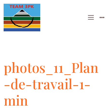
photos_11_Plan-
photos_11_Plan
de-
-de-travail-1-
travail-
min